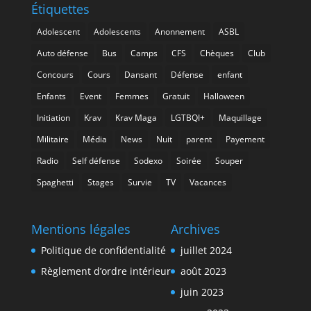
Étiquettes
Adolescent
Adolescents
Anonnement
ASBL
Auto défense
Bus
Camps
CFS
Chèques
Club
Concours
Cours
Dansant
Défense
enfant
Enfants
Event
Femmes
Gratuit
Halloween
Initiation
Krav
Krav Maga
LGTBQI+
Maquillage
Militaire
Média
News
Nuit
parent
Payement
Radio
Self défense
Sodexo
Soirée
Souper
Spaghetti
Stages
Survie
TV
Vacances
Mentions légales
Archives
Politique de confidentialité
juillet 2024
Règlement d’ordre intérieur
août 2023
juin 2023