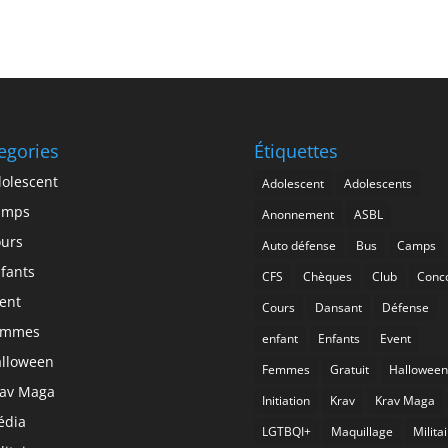
egories
Étiquettes
olescent
Adolescent
Adolescents
amps
Anonnement
ASBL
urs
Auto défense
Bus
Camps
fants
CFS
Chèques
Club
Conc
ent
Cours
Dansant
Défense
emmes
enfant
Enfants
Event
lloween
Femmes
Gratuit
Halloween
av Maga
Initiation
Krav
Krav Maga
édia
LGTBQI+
Maquillage
Milita