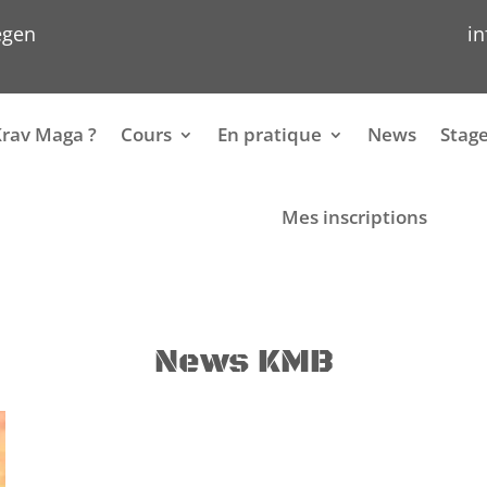
egen
i
Krav Maga ?
Cours
En pratique
News
Stag
Mes inscriptions
News KMB