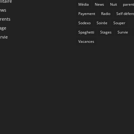
litaire
Média
News
Nuit
parent
ews
Payement
Radio
Self défen
rents
Sodexo
Soirée
Souper
age
Spaghetti
Stages
Survie
rvie
Vacances