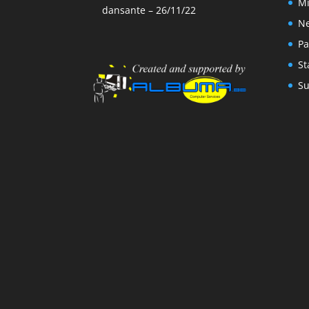
Mi
dansante – 26/11/22
N
Pa
St
Su