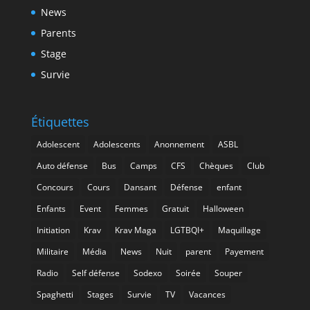
News
Parents
Stage
Survie
Étiquettes
Adolescent
Adolescents
Anonnement
ASBL
Auto défense
Bus
Camps
CFS
Chèques
Club
Concours
Cours
Dansant
Défense
enfant
Enfants
Event
Femmes
Gratuit
Halloween
Initiation
Krav
Krav Maga
LGTBQI+
Maquillage
Militaire
Média
News
Nuit
parent
Payement
Radio
Self défense
Sodexo
Soirée
Souper
Spaghetti
Stages
Survie
TV
Vacances