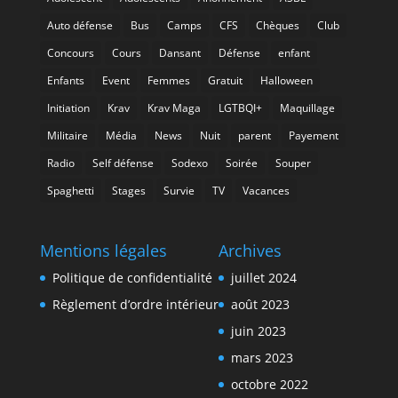
Auto défense
Bus
Camps
CFS
Chèques
Club
Concours
Cours
Dansant
Défense
enfant
Enfants
Event
Femmes
Gratuit
Halloween
Initiation
Krav
Krav Maga
LGTBQI+
Maquillage
Militaire
Média
News
Nuit
parent
Payement
Radio
Self défense
Sodexo
Soirée
Souper
Spaghetti
Stages
Survie
TV
Vacances
Mentions légales
Archives
Politique de confidentialité
juillet 2024
Règlement d’ordre intérieur
août 2023
juin 2023
mars 2023
octobre 2022