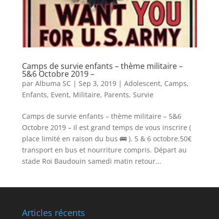
Camps de survie enfants – thème militaire –
5&6 Octobre 2019 –
par
Albuma SC
|
Sep 3, 2019
|
Adolescent
,
Camps
,
Enfants
,
Event
,
Militaire
,
Parents
,
Survie
Camps de survie enfants – thème militaire – 5&6
Octobre 2019 – Il est grand temps de vous inscrire (
place limité en raison du bus 🚌 ). 5 & 6 octobre.50€
transport en bus et nourriture compris. Départ au
stade Roi Baudouin samedi matin retour...
Articles récents