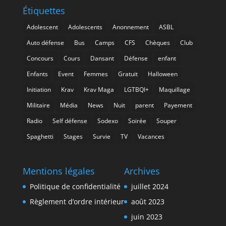
Étiquettes
Adolescent
Adolescents
Anonnement
ASBL
Auto défense
Bus
Camps
CFS
Chèques
Club
Concours
Cours
Dansant
Défense
enfant
Enfants
Event
Femmes
Gratuit
Halloween
Initiation
Krav
Krav Maga
LGTBQI+
Maquillage
Militaire
Média
News
Nuit
parent
Payement
Radio
Self défense
Sodexo
Soirée
Souper
Spaghetti
Stages
Survie
TV
Vacances
Mentions légales
Archives
Politique de confidentialité
juillet 2024
Règlement d’ordre intérieur
août 2023
juin 2023