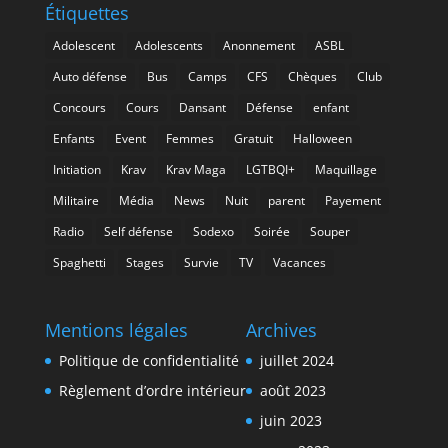
Étiquettes
Adolescent
Adolescents
Anonnement
ASBL
Auto défense
Bus
Camps
CFS
Chèques
Club
Concours
Cours
Dansant
Défense
enfant
Enfants
Event
Femmes
Gratuit
Halloween
Initiation
Krav
Krav Maga
LGTBQI+
Maquillage
Militaire
Média
News
Nuit
parent
Payement
Radio
Self défense
Sodexo
Soirée
Souper
Spaghetti
Stages
Survie
TV
Vacances
Mentions légales
Archives
Politique de confidentialité
juillet 2024
Règlement d’ordre intérieur
août 2023
juin 2023