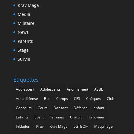
Krav Maga
Média
Militaire
News
Parents
Stage
Survie
Étiquettes
Adolescent
Adolescents
Anonnement
ASBL
Auto défense
Bus
Camps
CFS
Chèques
Club
Concours
Cours
Dansant
Défense
enfant
Enfants
Event
Femmes
Gratuit
Halloween
Initiation
Krav
Krav Maga
LGTBQI+
Maquillage