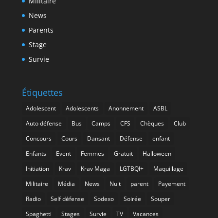
Militaire
News
Parents
Stage
Survie
Étiquettes
Adolescent
Adolescents
Anonnement
ASBL
Auto défense
Bus
Camps
CFS
Chèques
Club
Concours
Cours
Dansant
Défense
enfant
Enfants
Event
Femmes
Gratuit
Halloween
Initiation
Krav
Krav Maga
LGTBQI+
Maquillage
Militaire
Média
News
Nuit
parent
Payement
Radio
Self défense
Sodexo
Soirée
Souper
Spaghetti
Stages
Survie
TV
Vacances