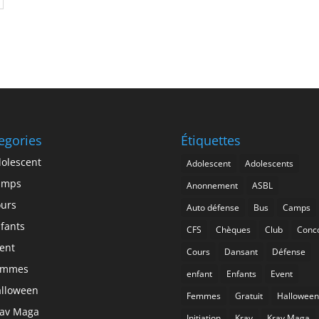
egories
Étiquettes
olescent
Adolescent
Adolescents
amps
Anonnement
ASBL
urs
Auto défense
Bus
Camps
fants
CFS
Chèques
Club
Conc
ent
Cours
Dansant
Défense
emmes
enfant
Enfants
Event
lloween
Femmes
Gratuit
Halloween
av Maga
Initiation
Krav
Krav Maga