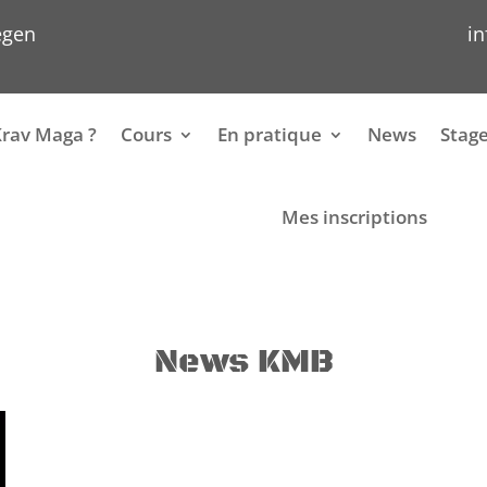
egen
i
Krav Maga ?
Cours
En pratique
News
Stag
Mes inscriptions
News KMB