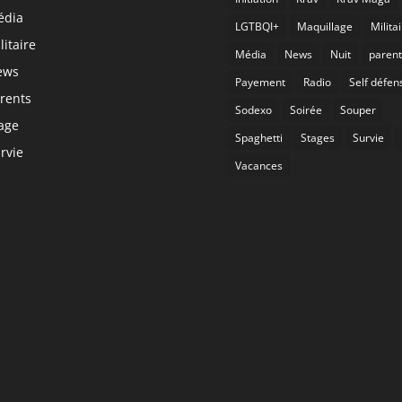
édia
LGTBQI+
Maquillage
Milita
litaire
Média
News
Nuit
parent
ews
Payement
Radio
Self défen
rents
Sodexo
Soirée
Souper
age
Spaghetti
Stages
Survie
rvie
Vacances