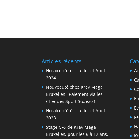
Articles récents
Cat
Horaire d’été – Juillet et Aout
Ad
2024
C
Nouveauté chez Krav Maga
Co
Bruxelles : Paiement via les
En
Chèques Sport Sodexo !
Ev
Horaire d’été – Juillet et Aout
F
2023
Ha
Stage CFS de Krav Maga
Bruxelles, pour les 6 à 12 ans,
Kr