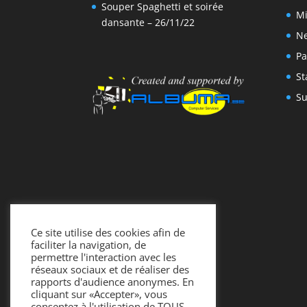
Souper Spaghetti et soirée
Mi
dansante – 26/11/22
N
Pa
St
Su
Ce site utilise des cookies afin de
faciliter la navigation, de
permettre l'interaction avec les
réseaux sociaux et de réaliser des
rapports d'audience anonymes. En
cliquant sur «Accepter», vous
consentez à l'utilisation de TOUS