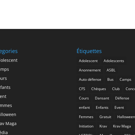
egories
Étiquettes
olescent
Adolescent
Adolescents
amps
Anonnement
ASBL
urs
Auto défense
Bus
Camps
fants
CFS
Chèques
Club
Conc
ent
Cours
Dansant
Défense
emmes
enfant
Enfants
Event
lloween
Femmes
Gratuit
Halloween
av Maga
Initiation
Krav
Krav Maga
édia