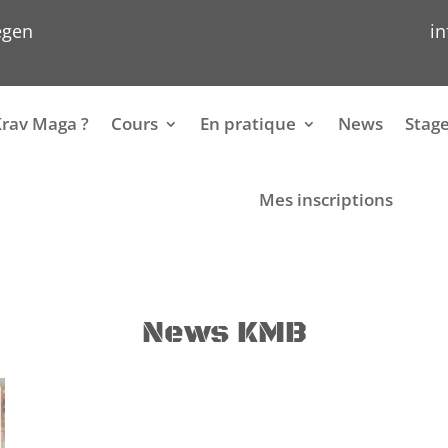
egen
i
Krav Maga ?
Cours
En pratique
News
Stag
Mes inscriptions
News KMB