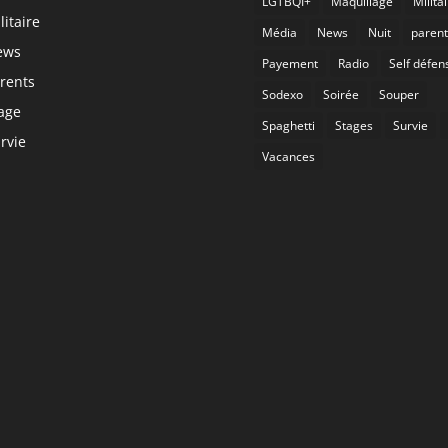
LGTBQI+
Maquillage
Milita
litaire
Média
News
Nuit
parent
ews
Payement
Radio
Self défen
rents
Sodexo
Soirée
Souper
age
Spaghetti
Stages
Survie
rvie
Vacances