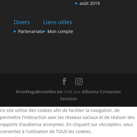
août 2019
Divers
Liens utiles
Partenariats
Mon compte
KravMagaBruxelles.be
créé par
Albuma Computer
Services
Ce site utilise des cookies afin de faciliter la navigation, de
permettre l'interaction avec les réseaux sociaux et de réaliser des
rapports d'audience anonymes. En cliquant sur «Accepter», vous
consentez à l'utilisation de TOUS les cookies.