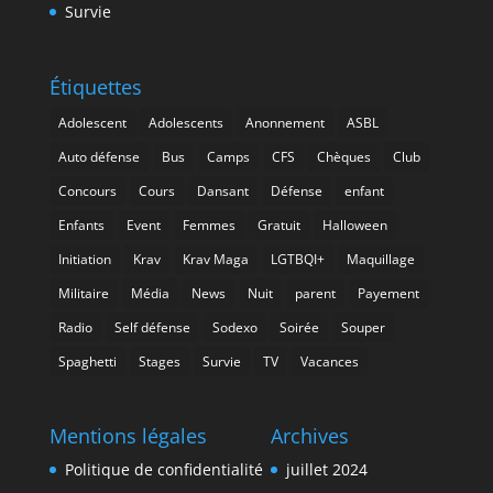
Survie
Étiquettes
Adolescent
Adolescents
Anonnement
ASBL
Auto défense
Bus
Camps
CFS
Chèques
Club
Concours
Cours
Dansant
Défense
enfant
Enfants
Event
Femmes
Gratuit
Halloween
Initiation
Krav
Krav Maga
LGTBQI+
Maquillage
Militaire
Média
News
Nuit
parent
Payement
Radio
Self défense
Sodexo
Soirée
Souper
Spaghetti
Stages
Survie
TV
Vacances
Mentions légales
Archives
Politique de confidentialité
juillet 2024